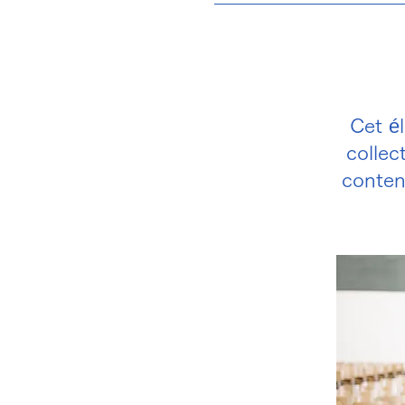
Cet é
collec
conten