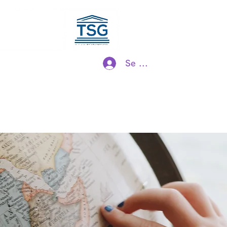
ociation
Maison
projet
 société
Se connecter
s et jeux