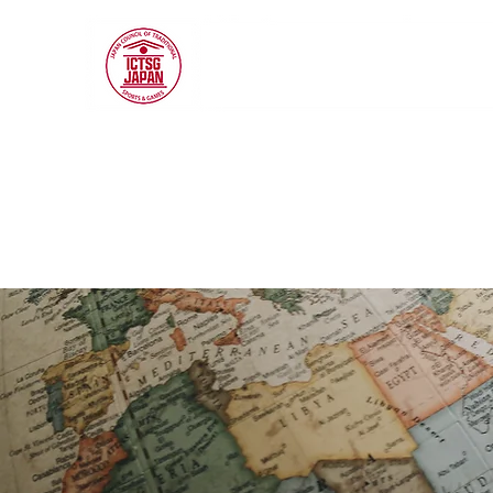
ICTSG JAPAN
Ass
générale constituée en
Conseil japonais des sport
traditionnels