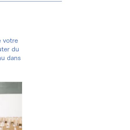
 votre
uter du
nu dans