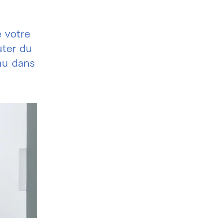
 votre
uter du
nu dans