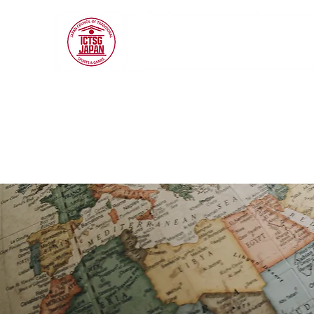
ICTSG JAPAN
Ass
générale constituée en
Conseil japonais des sport
traditionnels