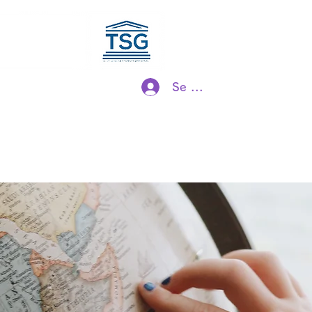
ociation
Maison
projet
 société
Se connecter
s et jeux