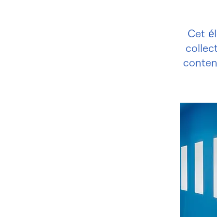
Cet é
collec
conten