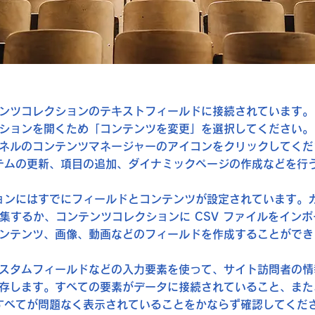
ンツコレクションのテキストフィールドに接続されています。
ションを開くため「コンテンツを変更」を選択してください。
ネルのコンテンツマネージャーのアイコンをクリックしてくだ
テムの更新、項目の追加、ダイナミックページの作成などを行
ョンにはすでにフィールドとコンテンツが設定されています。
集するか、コンテンツコレクションに CSV ファイルをイン
ンテンツ、画像、動画などのフィールドを作成することができ
スタムフィールドなどの入力要素を使って、サイト訪問者の情
存します。すべての要素がデータに接続されていること、また
すべてが問題なく表示されていることをかならず確認してくだ