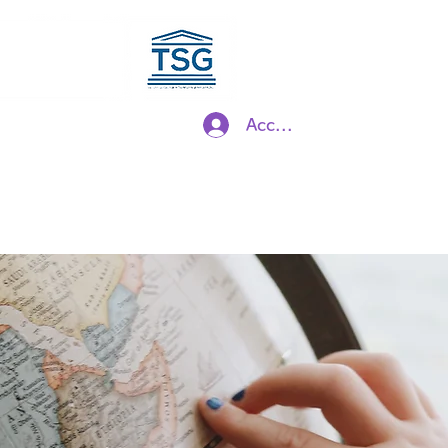
eneral
Casa
progetto
ation
Accedi
 e dei giochi