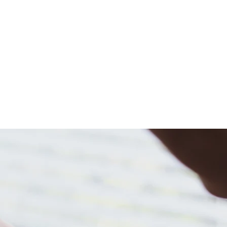
Scambio internazionale
squadra
inchiesta