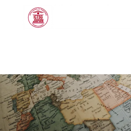
ICTSG JAPAN
G
Incorporated Associ
Consiglio giapponese degli sport
tradizionali